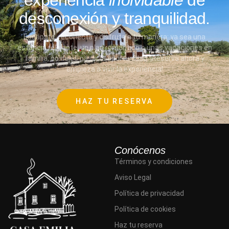
experiencia
inolvidable
de
desconexión y tranquilidad.
Escápate, reconecta y disfruta a tu manera: ya sea una
estancia relajante, un plan romántico o unas vacaciones en
familia, no dejes pasar la oportunidad. ¡Reserva ahora y
empieza a vivir la experiencia!
HAZ TU RESERVA
Conócenos
Términos y condiciones
Aviso Legal
Política de privacidad
Política de cookies
Haz tu reserva