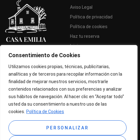
Aviso Legal
Política de privacidad
Política de cookies
Haz tu reserva
Inicio
Consentimiento de Cookies
Bienvenido a Casa Emilia, tu
refugio rural para desconectar
Utilizamos cookies propias, técnicas, publicitarias,
y disfrutar a tu ritmo. Un
analíticas y de terceros para recopilar información con la
espacio pensado para el
descanso, la comodidad y el
finalidad de mejorar nuestros servicios, mostrarle
contacto con la naturaleza.
contenidos relacionados con sus preferencias y analizar
sus hábitos de navegación. Al hacer clic en “Aceptar todo”
Contacto
usted da su consentimiento a nuestro uso de las
Casa Rural Emilia, Escalona,
cookies.
Política de Cookies
Toledo
+34 606 300 529
PERSONALIZAR