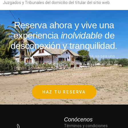
Juzgados y Tribunales del domicilio del titular del sitio web.
Reserva ahora y vive una
experiencia
inolvidable
de
desconexión y tranquilidad.
Escápate, reconecta y disfruta a tu manera: ya sea una
estancia relajante, un plan romántico o unas vacaciones en
familia, no dejes pasar la oportunidad. ¡Reserva ahora y
empieza a vivir la experiencia!
HAZ TU RESERVA
Conócenos
Términos y condiciones