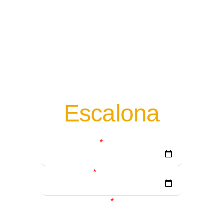
Bienvenidos a Casa Emilia
Tu casa rural
perfecta en
E
s
c
a
l
o
n
a
Fecha de entrada
Fecha de salida
Número de personas